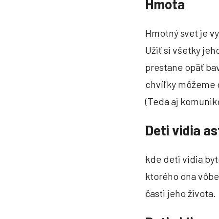
Hmota
Hmotný svet je vy
Užiť si všetky je
prestane opäť bav
chvíľky môžeme op
(Teda aj komuniko
Deti vidia a
kde deti vidia by
ktorého ona vôbe
časti jeho života.