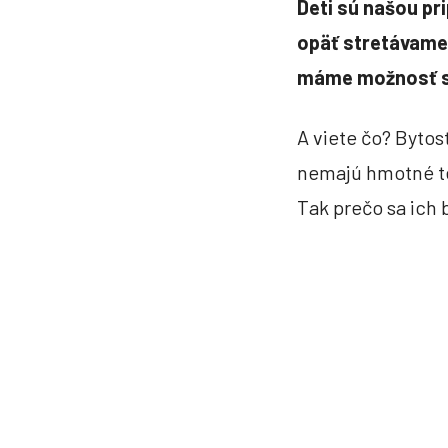
Deti sú našou pr
opäť stretávame
máme možnosť si 
A viete čo? Bytost
nemajú hmotné tel
Tak prečo sa ich 