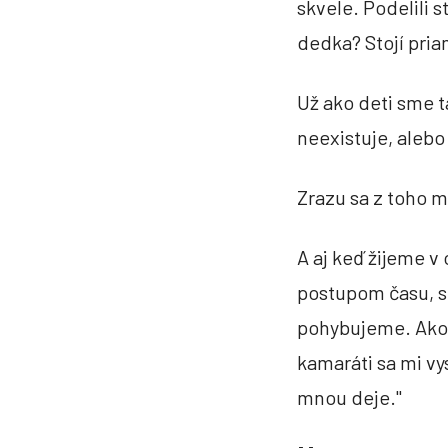
skvele. Podelili 
dedka? Stojí pria
Sidris rodina: Prebúd
Už ako deti sme t
V prvom prípade naozaj pomáha žiť
neexistuje, alebo
vlastný život. Zamerajte sa na to, č
tom cítite. Skvele k tomu slúži cest
Zrazu sa z toho m
spoločne zisťujeme, čo sa deje a na
vlastný život, kde budete spokojná.
A aj keď žijeme v
postupom času, s 
pohybujeme. Ako k
kamaráti sa mi vys
mnou deje."