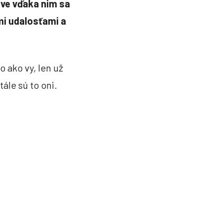
áve vďaka nim sa
i udalosťami a
o ako vy, len už
ále sú to oni.