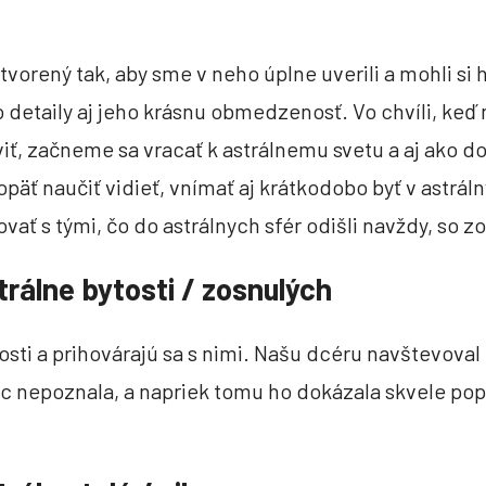
tvorený tak, aby sme v neho úplne uverili a mohli si h
ho detaily aj jeho krásnu obmedzenosť. Vo chvíli, keď
iť, začneme sa vracať k astrálnemu svetu a aj ako d
äť naučiť vidieť, vnímať aj krátkodobo byť v astrál
vať s tými, čo do astrálnych sfér odišli navždy, so z
strálne bytosti / zosnulých
tosti a prihovárajú sa s nimi. Našu dcéru navštevova
c nepoznala, a napriek tomu ho dokázala skvele popí