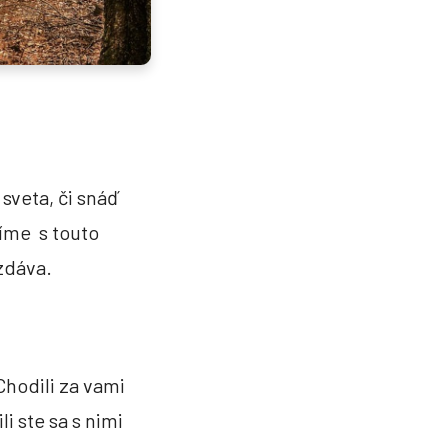
j bezpečnej sféry
nu, ktorá úplne postačuje na
 ale nutné udržať v čase konania
sveta, či snáď
žku prispôsobte svojim
díme s touto
zdáva.
Chodili za vami
li ste sa s nimi