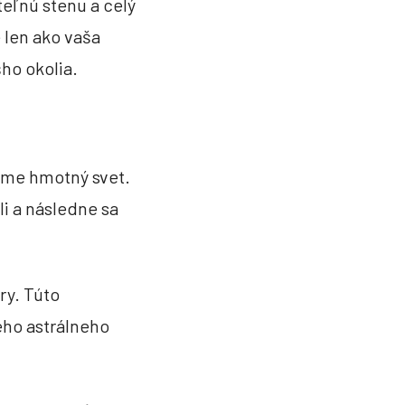
teľnú stenu a celý
 len ako vaša
šho okolia.
mame hmotný svet.
i a následne sa
ry. Túto
ého astrálneho