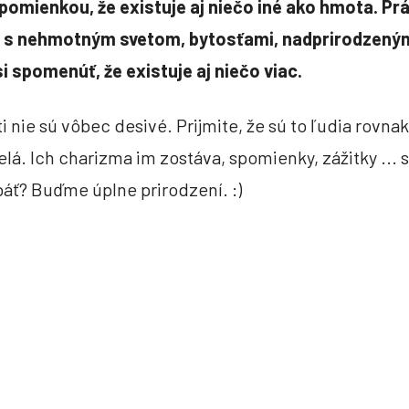
ipomienkou, že existuje aj niečo iné ako hmota. Pr
 s nehmotným svetom, bytosťami, nadprirodzeným
spomenúť, že existuje aj niečo viac.
i nie sú vôbec desivé. Prijmite, že sú to ľudia rovnak
á. Ich charizma im zostáva, spomienky, zážitky ... st
báť? Buďme úplne prirodzení. :)