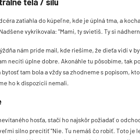
trálne telá / silu
céra zatiahla do kúpeľne, kde je úplná tma, a koch
Nadšene vykrikovala: "Mami, ty svietiš. Ty si nádherná
ýždňa nám príde mail, kde riešime, že dieťa vidí v by
tam necíti úplne dobre. Akonáhle tu pôsobíme, tak 
á bytosť tam bola a vždy sa zhodneme s popisom, ktor
me ho k dispozícii nemali.
e
vítaného hosťa, stačí ho najskôr požiadať o odchod
ľmi silno precítiť "Nie. Tu nemáš čo robiť. Toto je l