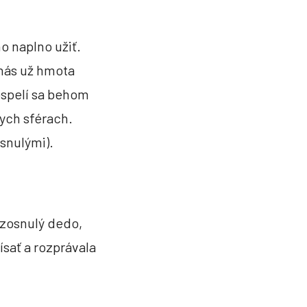
o naplno užiť.
 nás už hmota
ospelí sa behom
nych sférach.
osnulými).
l zosnulý dedo,
sať a rozprávala