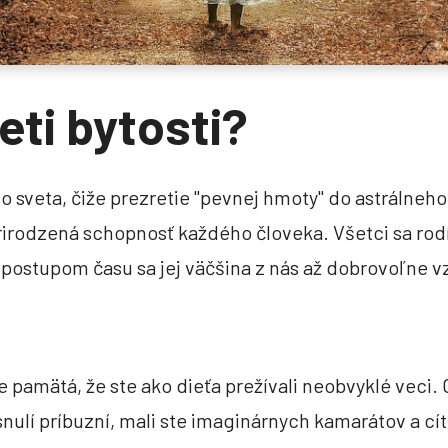
eti bytosti?
álne?
Vytvorenie vlastne
 som sa vylúpla z tela a bola
Uvedieme tu veľmi silnú ochra
a povedala si, že sa pozriem
väčšinu aj najťažších chvíľ. Je
o sveta, čiže prezretie "pevnej hmoty" do astrálneho 
ochrany myseľ čistú. Preto dĺ
prirodzená schopnosť každého človeka. Všetci sa ro
možnostiam.
 postupom času sa jej väčšina z nás až dobrovoľne v
te pamätá, že ste ako dieťa prežívali neobvyklé veci. 
osnulí príbuzní, mali ste imaginárnych kamarátov a cíti