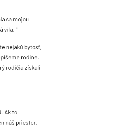
ala sa mojou
 víla. "
te nejakú bytosť,
popíšeme rodine,
ý rodičia získali
. Ak to
en náš priestor.