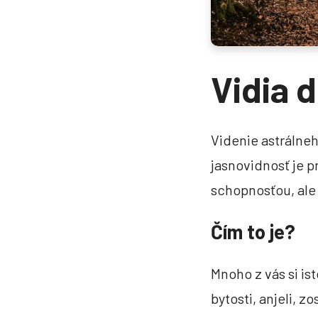
Vidia d
Vycestovala som astr
Chcela som sa otočiť na bok a akoby
pri strope. Obletela som miestnosť 
Videnie astrálneh
von cez dvere.
jasnovidnosť je 
schopnosťou, ale
Čím to je?
Mnoho z vás si is
bytosti, anjeli, z