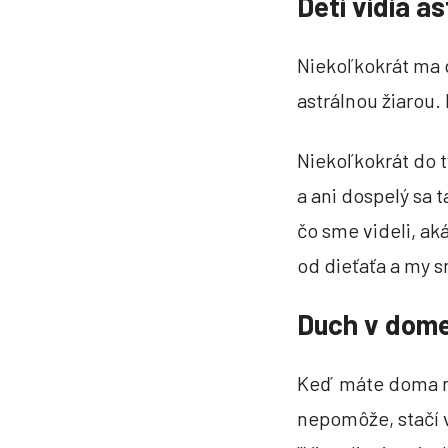
Deti vidia as
Niekoľkokrát ma d
astrálnou žiarou. 
Niekoľkokrát do t
a ani dospelý sa 
čo sme videli, ak
od dieťaťa a my s
Duch v dom
Keď máte doma ne
nepomôže, stačí ve