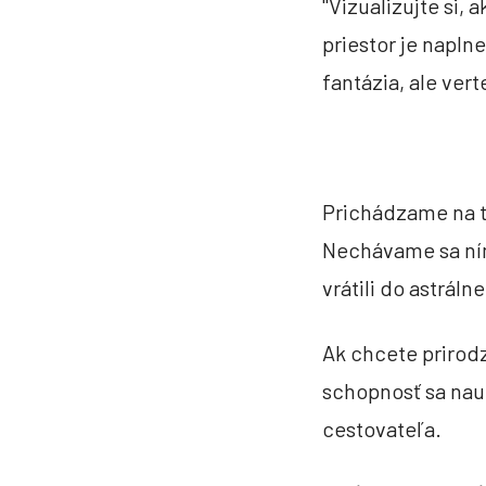
"Vizualizujte si,
priestor je napln
fantázia, ale ver
Prichádzame na t
Nechávame sa ním
vrátili do astráln
Ak chcete prirodz
schopnosť sa nauč
cestovateľa.