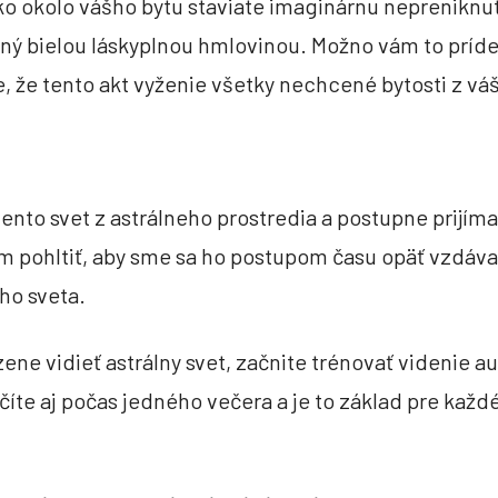
 ako okolo vášho bytu staviate imaginárnu nepreniknu
ený bielou láskyplnou hmlovinou. Možno vám to príde
te, že tento akt vyženie všetky nechcené bytosti z vá
ento svet z astrálneho prostredia a postupne prijí
 pohltiť, aby sme sa ho postupom času opäť vzdával
eho sveta.
ene vidieť astrálny svet, začnite trénovať videnie au
íte aj počas jedného večera a je to základ pre každ