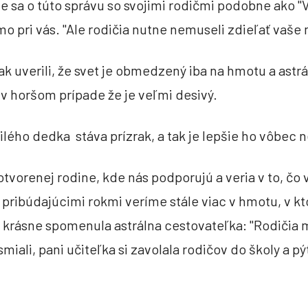
ste sa o túto správu so svojimi rodičmi podobne ako "
mo pri vás. "Ale rodičia nutne nemuseli zdieľať vaše
zam sa unavená
Kto sme: Sidrisová
ak uverili, že svet je obmedzený iba na hmotu a astrá
 aspoň pár chvíľ denne svoj
Poznávame reálny svet za hmoto
 v horšom prípade že je veľmi desivý.
o cez deň robíte a ako sa pri
možnosť prezrieť a tiež zažiť t
a Vládca Sily, kde postupne
zážitok? ... Pre nás aj priateľ
ilého dedka stáva prízrak, a tak je lepšie ho vôbec n
učíte sa vedome tvoriť svoj
samozrejmé a dáva nám veľký 
spoločne ideme stále dopredu, 
teoretické spisy. Veríme a pre
 otvorenej rodine, kde nás podporujú a veria v to, čo 
svoju nezávislosť na okolitom 
pribúdajúcimi rokmi veríme stále viac v hmotu, v kt
osudom viazaný. Život prežíva 
astrálne Sily, stáva sa Tvorco
rásne spomenula astrálna cestovateľka: "Rodičia mi
miali, pani učiteľka si zavolala rodičov do školy a pýt