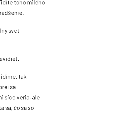
Vidíte toho milého
 nadšenie.
 rodina
lny svet
u. Aké by to bolo, ak by ste mali
ento veľmi silný, ale oslobodzujúci
ov je toto poznanie už úplne
evidieť.
zmysel. A práve my všetci
kedy reálne prežitky radíme nad
žívame, že akonáhle človek prežije
vidíme, tak
časopriestore, nie je ním, ani
orej sa
s ľahkosťou a ... akonáhle spozná
m sveta.
 síce veria, ale
a sa, čo sa so