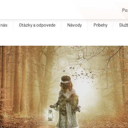
Po
 nás
Otázky a odpovede
Návody
Príbehy
Služ
Doporučené článk